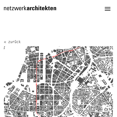
Togg
navi
« zurück