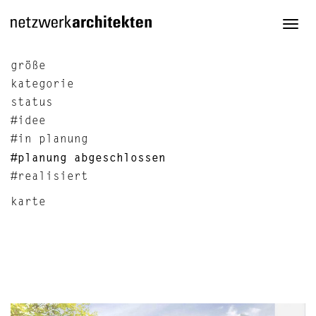
Togg
navi
größe
kategorie
status
#idee
#in planung
#planung abgeschlossen
#realisiert
karte