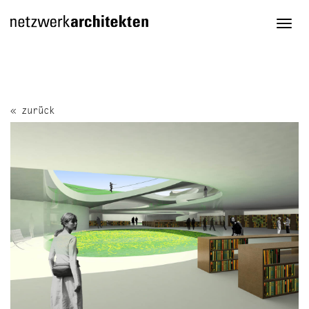
Togg
navi
« zurück